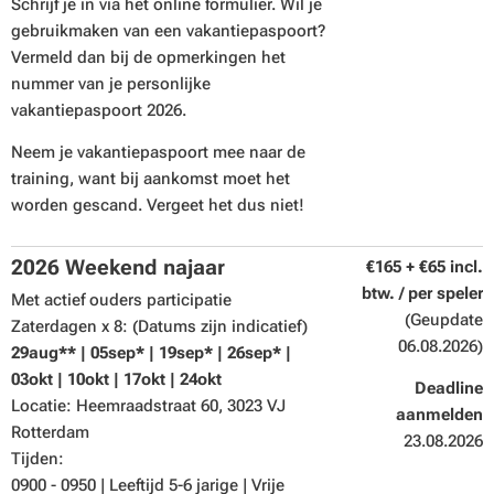
Schrijf je in via het online formulier. Wil je
gebruikmaken van een vakantiepaspoort?
Vermeld dan bij de opmerkingen het
nummer van je personlijke
vakantiepaspoort 2026.
Neem je vakantiepaspoort mee naar de
training, want bij aankomst moet het
worden gescand. Vergeet het dus niet!
2026 Weekend najaar
€165 + €65 incl.
btw. / per speler
Met actief ouders participatie
(Geupdate
Zaterdagen x 8: (Datums zijn indicatief)
06.08.2026)
29aug**
| 05sep* | 19sep* | 26sep* |
03okt | 10okt | 17okt | 24okt
Deadline
Locatie: Heemraadstraat 60, 3023 VJ
aanmelden
Rotterdam
23.08.2026
Tijden:
0900 - 0950 | Leeftijd 5-6 jarige | Vrije